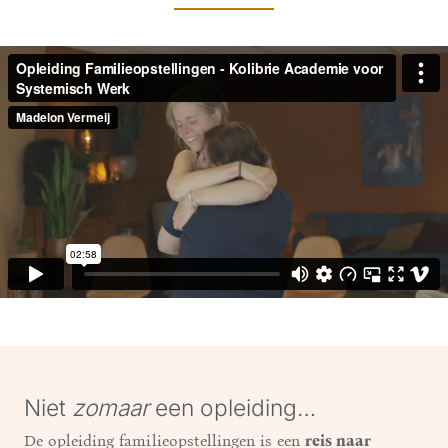
Niet
zomaar
een opleiding…
De opleiding familieopstellingen is een
reis naar