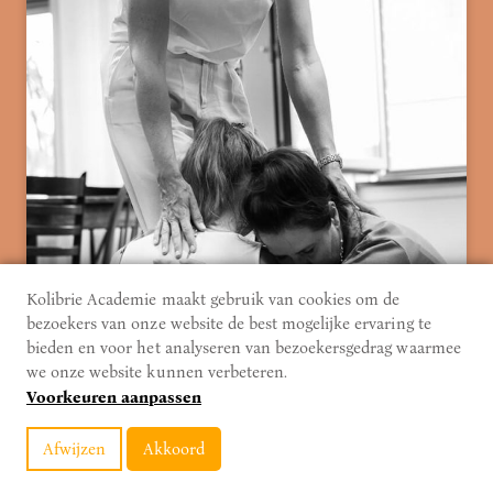
Kolibrie Academie maakt gebruik van cookies om de
bezoekers van onze website de best mogelijke ervaring te
bieden en voor het analyseren van bezoekersgedrag waarmee
we onze website kunnen verbeteren.
Voorkeuren aanpassen
Wat laat een familieopstelling zien?
Een opstelling laat zien wat er in de diepte werkelijk
Afwijzen
Akkoord
speelt.