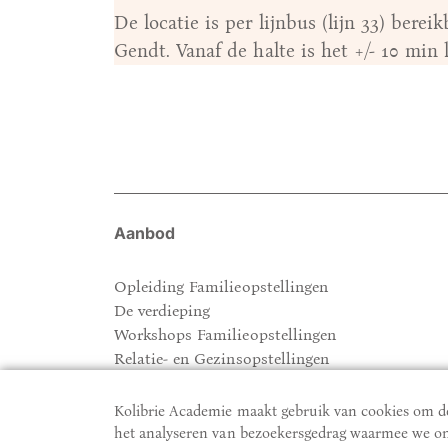
De locatie is per lijnbus (lijn 33) ber
Gendt. Vanaf de halte is het +/- 10 min 
Aanbod
Opleiding Familieopstellingen
De verdieping
Workshops Familieopstellingen
Relatie- en Gezinsopstellingen
Kolibrie Academie maakt gebruik van cookies om de
het analyseren van bezoekersgedrag waarmee we on
© 2026 Kolibrie Academie
Realisatie website:
Based O