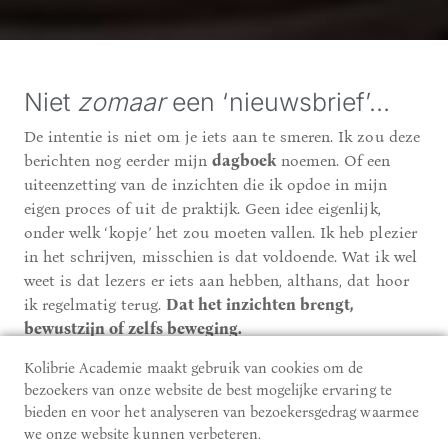
Niet
zomaar
een ‘nieuwsbrief’…
De intentie is niet om je iets aan te smeren. Ik zou deze
berichten nog eerder mijn
dagboek
noemen. Of een
uiteenzetting van de inzichten die ik opdoe in mijn
eigen proces of uit de praktijk. Geen idee eigenlijk,
onder welk ‘kopje’ het zou moeten vallen. Ik heb plezier
in het schrijven, misschien is dat voldoende. Wat ik wel
weet is dat lezers er iets aan hebben, althans, dat hoor
ik regelmatig terug.
Dat het inzichten brengt,
bewustzijn of zelfs beweging.
Kolibrie Academie maakt gebruik van cookies om de
Deze berichten zijn dan ook een uitnodiging om te
bezoekers van onze website de best mogelijke ervaring te
vertragen
. Een
herinnering
. Een moment om even niets
bieden en voor het analyseren van bezoekersgedrag waarmee
te hoeven, achterover te leunen en de tekst naar je toe te
we onze website kunnen verbeteren.
laten komen.