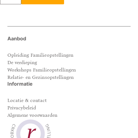
Daagse
Relatie-
en
gezinsopstellingen
-
Aanbod
29
november
Opleiding Familieopstellingen
aantal
De verdieping
Workshops Familieopstellingen
Relatie- en Gezinsopstellingen
Informatie
Locatie & contact
Privacybeleid
Algemene voorwaarden