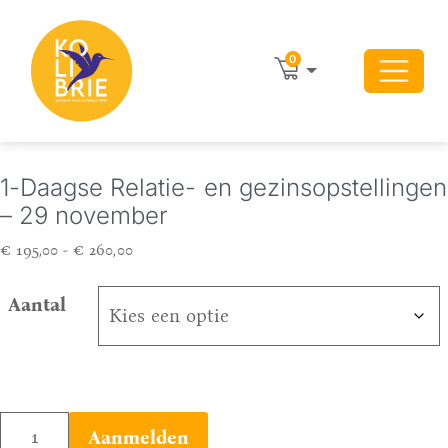
0
1-Daagse Relatie- en gezinsopstellingen
– 29 november
Prijsklasse:
€
195,00
-
€
260,00
€ 195,00
tot
Aantal
€ 260,00
1-
Aanmelden