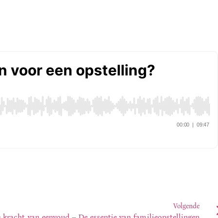
Volgende
e kracht van eenvoud – De essentie van familieopstellingen