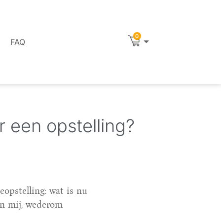
0
FAQ
r een opstelling?
opstelling: wat is nu
an mij, wederom