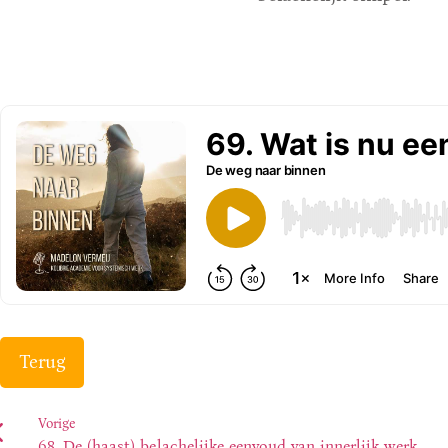
Terug
Vorige
68. De (haast) belachelijke eenvoud van innerlijk werk