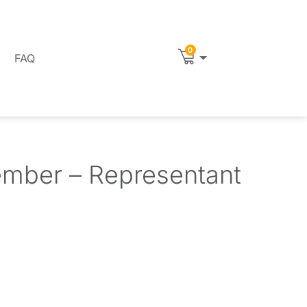
0
FAQ
vember – Representant