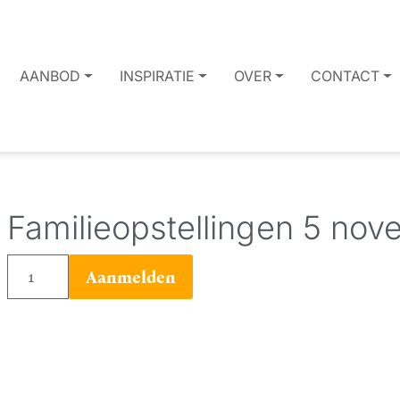
AANBOD
INSPIRATIE
OVER
CONTACT
Familieopstellingen 5 no
Familieopstellingen
Aanmelden
5
november
-
Representant
aantal