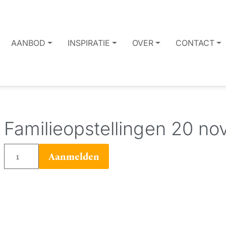
AANBOD
INSPIRATIE
OVER
CONTACT
Familieopstellingen 20 n
Familieopstellingen
Aanmelden
20
november
-
Representant
aantal