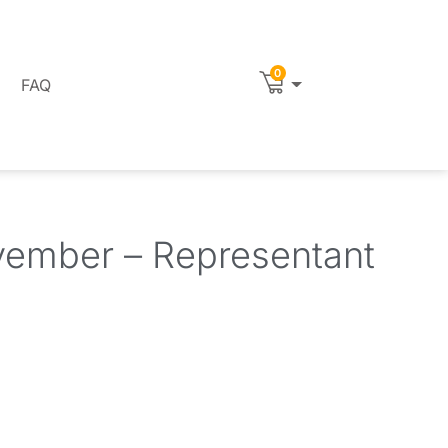
0
FAQ
ovember – Representant